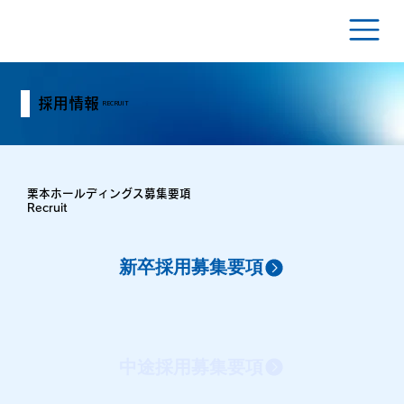
採用情報
RECRUIT
栗本ホールディングス募集要項
Recruit
新卒採用募集要項
中途採用募集要項