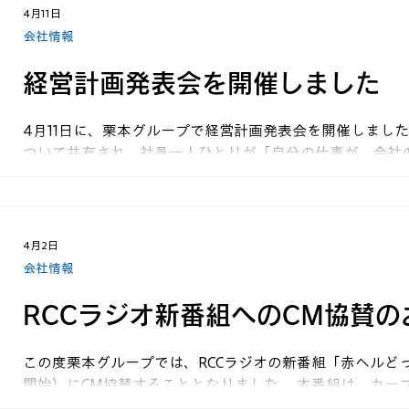
見事に噛み合った小西専務が逆転優勝を果たす結果となり
4月11日
会社情報
経営計画発表会を開催しました
4月11日に、栗本グループで経営計画発表会を開催しまし
ついて共有され、社員一人ひとりが「自分の仕事が、会社
て考える機会となりました。 発表会後には、懇親会を開催
署を越えて交流が生まれ、仕事中とは違った和やかな雰囲
顔を合わせる機会の少ないグループ社員同士でコミュニケ
した。
4月2日
会社情報
RCCラジオ新番組へのCM協賛の
この度栗本グループでは、RCCラジオの新番組「赤ヘルどっ
開始）にCM協賛することとなりました。 本番組は、カー
大野豊さん、山崎隆造さんがパーソナリティを務めるラジ