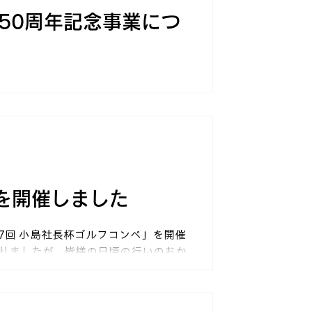
50周年記念事業につ
として栗本グループのファーム安芸高田
当日は50周年記念のセレモニーのあ
えを行っていただきました。これから
いきます。
を開催しました
17回 小島社長杯ゴルフコンペ」を開催
おりましたが、皆様の日頃の行いのおか
が気持ちよくラウンドすることができま
はの圧巻のプレーを披露していただきま
大下プロとは対照的に、隠しホールが