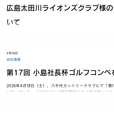
広島太田川ライオンズクラブ様の
いて
広島太田川ライオンズクラブ様の50周年記念事業の一環
において、子供たちの農業体験を行っていただきました。 
とに田んぼに入ってファーム安芸高田の社員とともに田植
4月18日
秋の収穫に向けてファーム安芸高田で大切にお米を育てて
会社情報
第17回 小島社長杯ゴルフコンペ
2026年4月18日（土）、八千代カントリークラブにて「第
いたしました。 当日はゴルフ場到着時こそ小雨が降って
げか、プレー開始時には晴天に恵まれ、参加者25名全員
した。 今回も大下勇プロにご参加いただき、プロならで
した。しかしながら結果発表では、ハンディが加算される