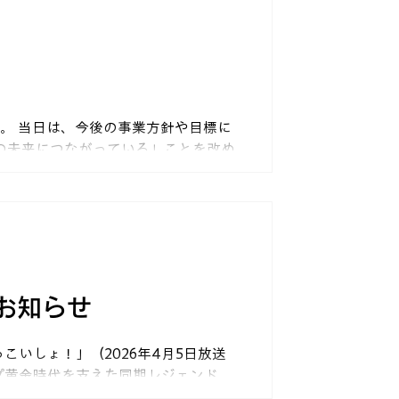
ました。
た。 当日は、今後の事業方針や目標に
の未来につながっている」ことを改め
し、食事や余興を楽しみました。 部
気の中で、会話が弾みました。 普段は
ーションを取れる貴重な機会となりま
お知らせ
こいしょ！」（2026年4月5日放送
プ黄金時代を支えた同期レジェンド、
オ番組です。 番組内では、山崎隆造さ